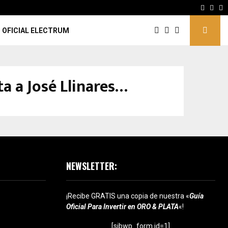
Facebo
Inst
Y
 OFICIAL ELECTRUM
a a José Llinares…
NEWSLETTER:
¡Recibe GRATIS una copia de nuestra «
Guía
Oficial Para Invertir en ORO & PLATA
«!
[sibwp_form id=1]