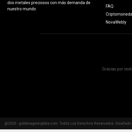
dos metales preciosos con más demanda de
FAQ
nuestro mundo.
Criptomoned
NovaWebly
Gracias por vis
@2020 - goldenageoroplata.com. Todos Los Derechos Reservados. Diseñado 