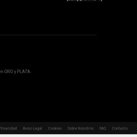
 en ORO y PLATA.
 Privacidad
Aviso Legal
Cookies
Sobre Nosotros
FAQ
Contacto