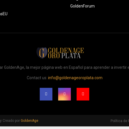
GoldenForum
asEU
itar GoldenAge, la mejor página web en Español para aprender a invertir
Contact us:
info@goldenageoroplata.com
y Creado por
GoldenAge
Política de