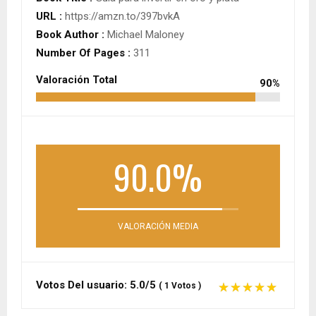
URL :
https://amzn.to/397bvkA
Book Author :
Michael Maloney
Number Of Pages :
311
Valoración Total
90%
90.0%
VALORACIÓN MEDIA
Votos Del usuario:
5.0/5
(
1
Votos
)