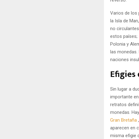
reverso.
Varios de los
la Isla de Ma
no circulante
estos países;
Polonia y Alem
las monedas. 
naciones insul
Efigies 
Sin lugar a du
importante en
retratos defin
monedas. Hay 
Gran Bretaña
aparecen en c
misma efigie 