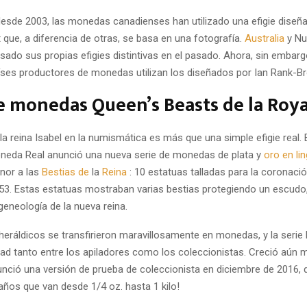
desde 2003, las monedas canadienses han utilizado una efigie diseñ
que, a diferencia de otras, se basa en una fotografía.
Australia
y Nu
sado sus propias efigies distintivas en el pasado. Ahora, sin embar
aíses productores de monedas utilizan los diseñados por Ian Rank-Br
e monedas Queen’s Beasts de la Roya
la reina Isabel en la numismática es más que una simple efigie real. 
neda Real anunció una nueva serie de monedas de plata y
oro en li
nor a las
Bestias de
la
Reina
: 10 estatuas talladas para la coronació
1953. Estas estatuas mostraban varias bestias protegiendo un escudo
geneología de la nueva reina.
heráldicos se transfirieron maravillosamente en monedas, y la serie 
dad tanto entre los apiladores como los coleccionistas. Creció aún
unció una versión de prueba de coleccionista en diciembre de 2016, 
años que van desde 1/4 oz. hasta 1 kilo!