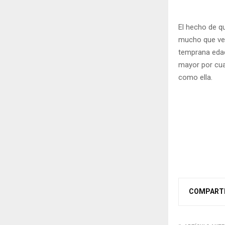
El hecho de qu
mucho que ver
temprana edad
mayor por cu
como ella.
COMPART