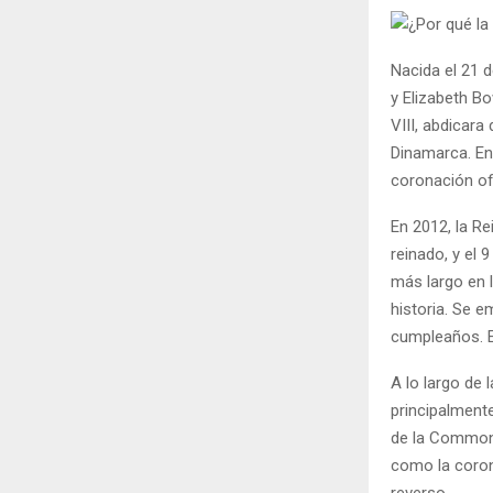
Nacida el 21 d
y Elizabeth Bo
VIII, abdicara
Dinamarca. En 
coronación ofi
En 2012, la Re
reinado, y el 
más largo en l
historia. Se 
cumpleaños. 
A lo largo de 
principalment
de la Common
como la coron