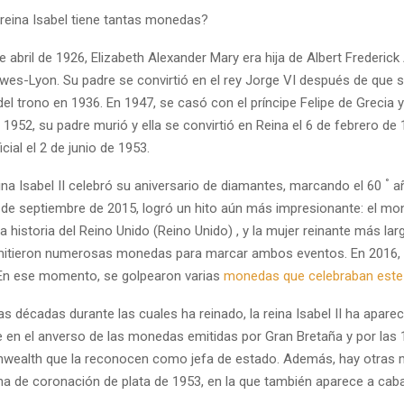
e abril de 1926, Elizabeth Alexander Mary era hija de Albert Frederic
wes-Lyon. Su padre se convirtió en el rey Jorge VI después de que s
 del trono en 1936. En 1947, se casó con el príncipe Felipe de Grecia y
1952, su padre murió y ella se convirtió en Reina el 6 de febrero de 
cial el 2 de junio de 1953.
°
ina Isabel II celebró su aniversario de diamantes, marcando el 60
añ
9 de septiembre de 2015, logró un hito aún más impresionante: el mo
a historia del Reino Unido (Reino Unido) , y la mujer reinante más lar
emitieron numerosas monedas para marcar ambos eventos. En 2016, 
En ese momento, se golpearon varias
monedas que celebraban este
las décadas durante las cuales ha reinado, la reina Isabel II ha apare
e en el anverso de las monedas emitidas por Gran Bretaña y por las
wealth que la reconocen como jefa de estado. Además, hay otras
a de coronación de plata de 1953, en la que también aparece a cabal