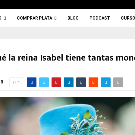
O
COMPRAR PLATA
BLOG
PODCAST
CURSO
é la reina Isabel tiene tantas mo
IR
1