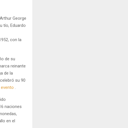
k Arthur George
u tío, Eduardo
1952, con la
o de su
narca reinante
ga de la
celebró su 90
 evento
.
cido
 16 naciones
 monedas,
lo en el