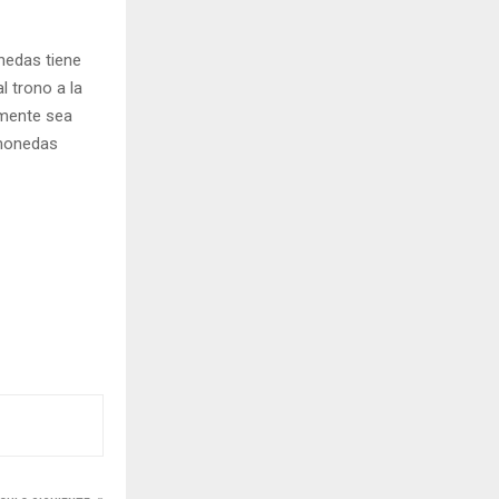
onedas tiene
 trono a la
emente sea
 monedas