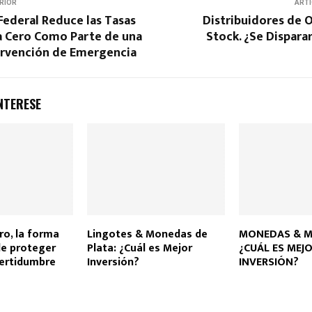
RIOR
ARTÍ
Federal Reduce las Tasas
Distribuidores de 
 a Cero Como Parte de una
Stock. ¿Se Disparar
ervención de Emergencia
NTERESE
ro, la forma
Lingotes & Monedas de
MONEDAS & M
de proteger
Plata: ¿Cuál es Mejor
¿CUÁL ES MEJ
certidumbre
Inversión?
INVERSIÓN?