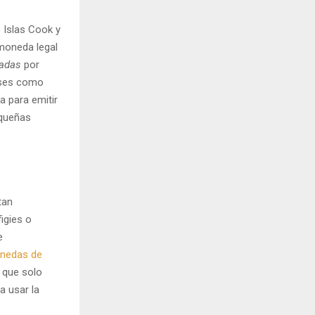
 Islas Cook y
moneda legal
adas
por
íses como
a para emitir
equeñas
tan
igies o
e
nedas de
 que solo
a usar la