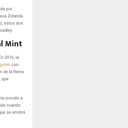
ada por
eva Zelanda
go, estos dos
oadley.
l Mint
En 2016, la
ngotes
con
n de la Reina
, que
ha crecido a
 más cuando
que se emitirá