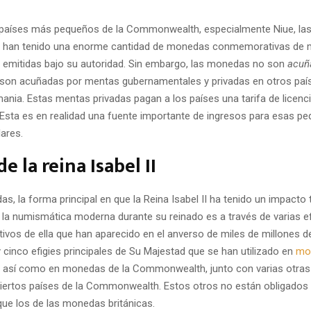
 países más pequeños de la Commonwealth, especialmente Niue, las
n, han tenido una enorme cantidad de monedas conmemorativas de 
s emitidas bajo su autoridad. Sin embargo, las monedas no son
acuñ
 son acuñadas por mentas gubernamentales y privadas en otros pa
ania. Estas mentas privadas pagan a los países una tarifa de licenci
Esta es en realidad una fuente importante de ingresos para esas p
ares.
de la reina Isabel II
das, la forma principal en que la Reina Isabel II ha tenido un impacto 
 la numismática moderna durante su reinado es a través de varias ef
itivos de ella que han aparecido en el anverso de miles de millones d
cinco efigies principales de Su Majestad que se han utilizado en
mo
, así como en monedas de la Commonwealth, junto con varias otras
iertos países de la Commonwealth. Estos otros no están obligados 
que los de las monedas británicas.