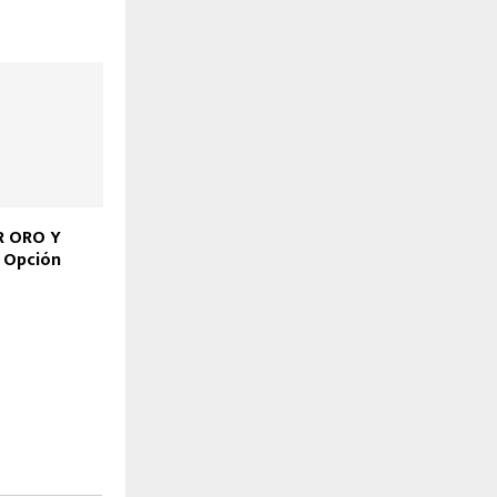
R ORO Y
 Opción