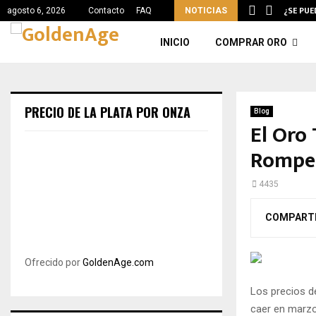
DO SIN ORO LA TIERRA?
¿SE PUE
agosto 6, 2026
Contacto
FAQ
NOTICIAS
INICIO
COMPRAR ORO
PRECIO DE LA PLATA POR ONZA
Blog
El Oro 
Romper
4435
COMPART
Ofrecido por
GoldenAge.com
Los precios d
caer en marzo