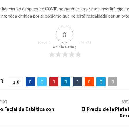
s
fiduciarias después de COVID no serán el lugar para invertir”, dijo L
la moneda emitida por el gobierno que no está respaldada por un prod
0
Article Rating
IR
0
RIOR
ARTÍ
 Facial de Estética con
El Precio de la Plata
Réc