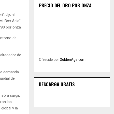
PRECIO DEL ORO POR ONZA
”, dijo el
wk Box Asia”
,790 por onza.
entorno de
 alrededor de
Ofrecido por
GoldenAge.com
 de demanda
undial de
DESCARGA GRATIS
zó a surgir,
ron las
global y la