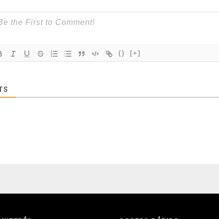
{}
[+]
TS