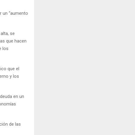
or un “aumento
alta, se
ivas que hacen
e los
ico que el
erno y los
 deuda en un
conomías
ión de las