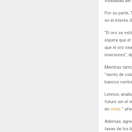
volatilidad de
Por su parte,
en el interés 
“El oro se est
espera que el 
que el oro sea
inversores”, d
Mientras tant
“viento de col
bancos centra
Lennox, anali
futuro sin el 
en
crisis
” afe
Además, agreg
tasas de los 