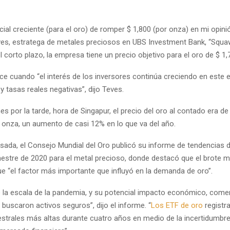
ial creciente (para el oro) de romper $ 1,800 (por onza) en mi opinión
ves, estratega de metales preciosos en UBS Investment Bank, “Squa
 corto plazo, la empresa tiene un precio objetivo para el oro de $ 1
ce cuando “el interés de los inversores continúa creciendo en este 
y tasas reales negativas”, dijo Teves.
nes por la tarde, hora de Singapur, el precio del
oro al contado
era de
r onza, un aumento de casi 12% en lo que va del año.
ada, el Consejo Mundial del Oro publicó su informe de tendencias
imestre de 2020 para el metal precioso, donde destacó que el
brote m
e “el factor más importante que influyó en la demanda de oro”.
 la escala de la pandemia, y su potencial impacto económico, comen
 buscaron activos seguros”, dijo el informe. “
Los ETF de oro
registra
strales más altas durante cuatro años en medio de la incertidumbre 