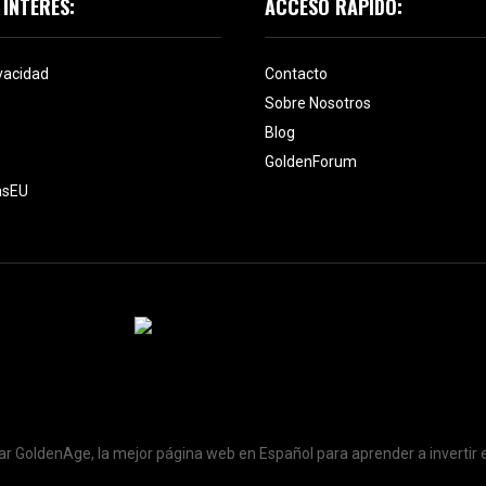
 INTERÉS:
ACCESO RÁPIDO:
ivacidad
Contacto
Sobre Nosotros
Blog
GoldenForum
asEU
itar GoldenAge, la mejor página web en Español para aprender a invertir