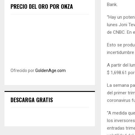
Bank.
PRECIO DEL ORO POR ONZA
“Hay un potenc
lunes Joni Te
de CNBC. En el
Esto se produ
incertidumbre 
A partir del lu
Ofrecido por
GoldenAge.com
$ 1,698.61 po
La semana pas
del primer tr
DESCARGA GRATIS
coronavirus
fu
“A medida que
los inversores
entradas trime