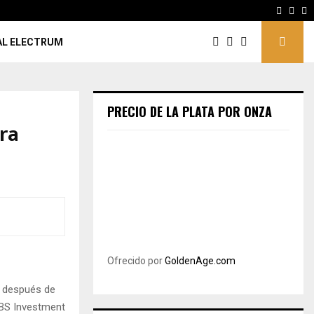
Lingotes & Monedas de Plata: ¿Cuál es…
Facebo
Inst
Y
AL ELECTRUM
PRECIO DE LA PLATA POR ONZA
ara
Ofrecido por
GoldenAge.com
, después de
UBS Investment