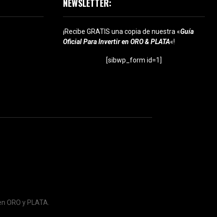
NEWSLETTER:
¡Recibe GRATIS una copia de nuestra «
Guía
Oficial Para Invertir en ORO & PLATA
«!
[sibwp_form id=1]
 en ORO y PLATA.