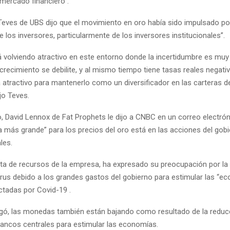
l mercado financiero”.
 Teves de UBS dijo que el movimiento en oro había sido impulsado p
de los inversores, particularmente de los inversores institucionales”.
á volviendo atractivo en este entorno donde la incertidumbre es muy 
crecimiento se debilite, y al mismo tiempo tiene tasas reales negat
 atractivo para mantenerlo como un diversificador en las carteras d
ijo Teves.
o, David Lennox de Fat Prophets le dijo a CNBC en un correo electrón
a más grande” para los precios del oro está en las acciones del gobi
les.
sta de recursos de la empresa, ha expresado su preocupación por la
virus
debido a los
grandes gastos del gobierno para estimular las “e
ctadas por Covid-19 .
ó, las monedas también están bajando como resultado de la reducc
bancos centrales para estimular las economías.